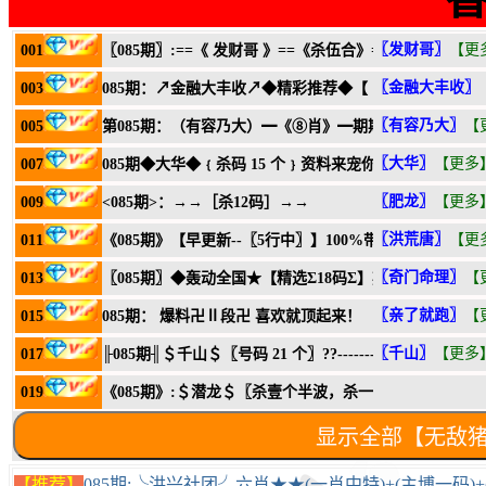
〖发财哥〗
【更
001
〖085期〗:==《 发财哥 》==《杀伍合》== 黑庄的克星！
〖金融大丰收〗
003
085期：↗金融大丰收↗◆精彩推荐◆【﹛6肖﹜∽﹛6肖
〖有容乃大〗
【
005
第085期：（有容乃大）━《⑧肖》━期期免费大公开！
〖大华〗
【更多
007
085期◆大华◆﹛杀码 15 个﹜资料来宠你！给大家定个小
〖肥龙〗
【更多
009
<085期>：→→［杀12码］→→
〖洪荒唐〗
【更
011
《085期》【早更新--〖5行中〗】100%带你们赚大钱！
〖奇门命理〗
【
013
〖085期〗◆轰动全国★【精选Σ18码Σ】期期必中特,助
〖亲了就跑〗
【
015
085期： 爆料卍Ⅱ段卍 喜欢就顶起来！
〖千山〗
【更多
017
╟085期╢＄千山＄〖号码 21 个〗??--------看到吉利
019
《085期》:＄潜龙＄〖杀壹个半波，杀一个半波，杀1个半波〗
显示全部【无敌猪哥:z
【推荐】
085期:╰洪兴社团╯六肖★★(一肖中特)+(主博一码