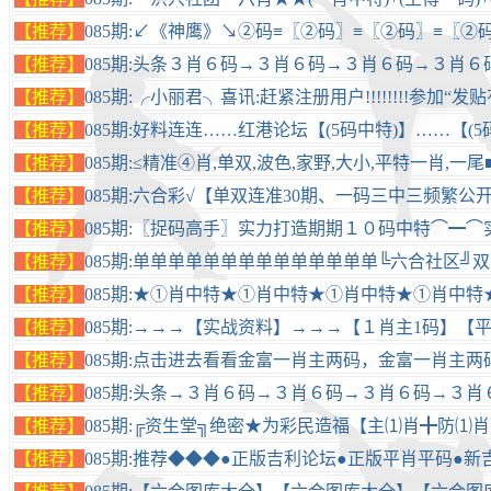
【推荐】
085期:↙《神鹰》↘②码≡〖②码〗≡〖②码〗≡〖
【推荐】
085期:头条３肖６码→３肖６码→３肖６码→３肖
【推荐】
085期:╭小丽君╮喜讯:赶紧注册用户!!!!!!!!参加“发贴
【推荐】
085期:好料连连……红港论坛【(5码中特)】……【
【推荐】
085期:≤精准④肖,单双,波色,家野,大小,平特一肖,一
【推荐】
085期:六合彩√【单双连准30期、一码三中三频繁
【推荐】
085期:〖捉码高手〗实力打造期期１０码中特⌒━⌒
【推荐】
085期:单单单单单单单单单单单单单单╚六合社区
【推荐】
085期:★①肖中特★①肖中特★①肖中特★①肖中
【推荐】
085期:→→→【实战资料】→→→【１肖主1码】
【推荐】
085期:点击进去看看金富一肖主两码，金富一肖主两
【推荐】
085期:头条→３肖６码→３肖６码→３肖６码→３
【推荐】
085期:╔资生堂╗绝密★为彩民造福【主⑴肖╋防⑴
【推荐】
085期:推荐◆◆◆●正版吉利论坛●正版平肖平码●新