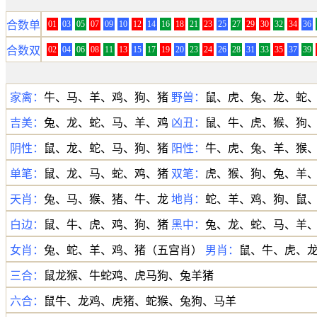
合数单
01
03
05
07
09
10
12
14
16
18
21
23
25
27
29
30
32
34
36
合数双
02
04
06
08
11
13
15
17
19
20
23
24
26
28
31
33
35
37
39
家禽：
牛、马、羊、鸡、狗、猪
野兽：
鼠、虎、兔、龙、蛇
吉美：
兔、龙、蛇、马、羊、鸡
凶丑：
鼠、牛、虎、猴、狗
阴性：
鼠、龙、蛇、马、狗、猪
阳性：
牛、虎、兔、羊、猴
单笔：
鼠、龙、马、蛇、鸡、猪
双笔：
虎、猴、狗、兔、羊
天肖：
兔、马、猴、猪、牛、龙
地肖：
蛇、羊、鸡、狗、鼠
白边：
鼠、牛、虎、鸡、狗、猪
黑中：
兔、龙、蛇、马、羊
女肖：
兔、蛇、羊、鸡、猪（五宫肖）
男肖：
鼠、牛、虎、
三合：
鼠龙猴、牛蛇鸡、虎马狗、兔羊猪
六合：
鼠牛、龙鸡、虎猪、蛇猴、兔狗、马羊