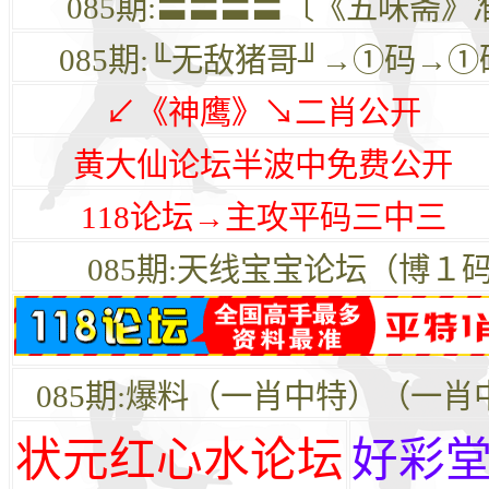
085期:〓〓〓〓〔《五味斋
085期:╙无敌猪哥╜→①码
↙《神鹰》↘二肖公开
黄大仙论坛半波中免费公开
118论坛→主攻平码三中三
085期:天线宝宝论坛（博１码
085期:爆料（一肖中特）（一肖
状元红心水论坛
好彩