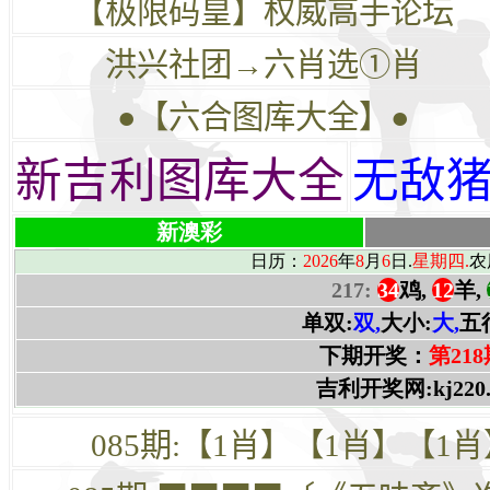
【极限码皇】权威高手论坛
洪兴社团→六肖选①肖
●【六合图库大全】●
新吉利图库大全
无敌
085期:【1肖】【1肖】【1