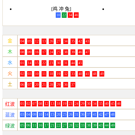
[鸡 冲 兔]
10
22
34
46
金
04
05
12
13
26
27
34
35
42
43
木
08
09
16
17
24
25
38
39
46
47
水
01
14
15
22
23
30
31
44
45
火
02
03
10
11
18
19
32
33
40
41
48
49
土
06
07
20
21
28
29
36
37
红波
01
02
07
08
12
13
18
19
23
24
29
30
34
35
40
45
46
蓝波
03
04
09
10
14
15
20
25
26
31
36
37
41
42
47
48
绿波
05
06
11
16
17
21
22
27
28
32
33
38
39
43
44
49