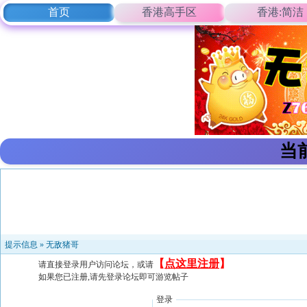
首页
香港高手区
香港:简洁
当
提示信息 »
无敌猪哥
【
点这里注册
】
请直接登录用户访问论坛，或请
如果您已注册,请先登录论坛即可游览帖子
登录