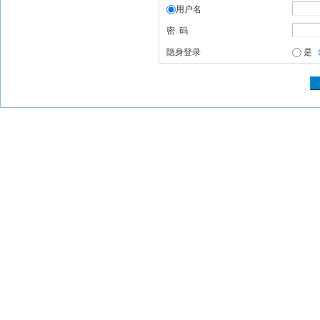
用户名
密 码
隐身登录
是