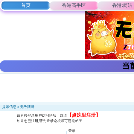
首页
香港高手区
香港:简洁
当
提示信息 »
无敌猪哥
【
点这里注册
】
请直接登录用户访问论坛，或请
如果您已注册,请先登录论坛即可游览帖子
登录