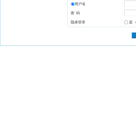
用户名
密 码
隐身登录
是