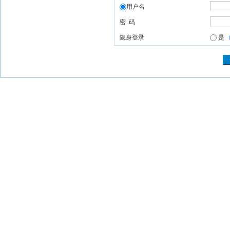
用户名
密 码
隐身登录
是