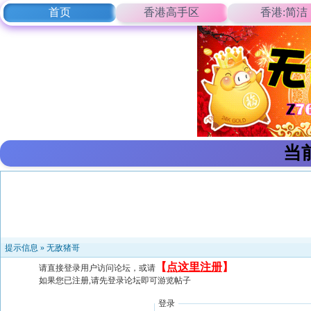
首页
香港高手区
香港:简洁
当
提示信息 »
无敌猪哥
【
点这里注册
】
请直接登录用户访问论坛，或请
如果您已注册,请先登录论坛即可游览帖子
登录