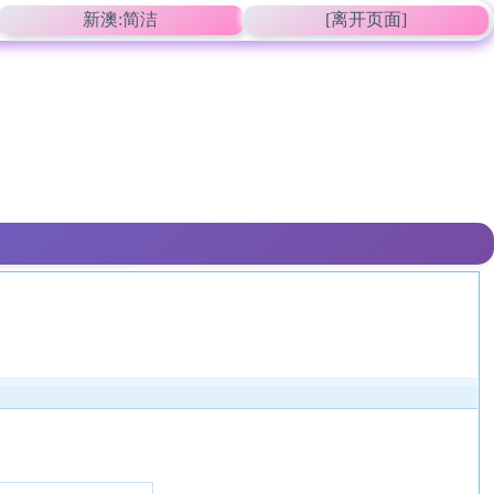
新澳:简洁
[离开页面]