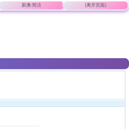
新澳:简洁
[离开页面]