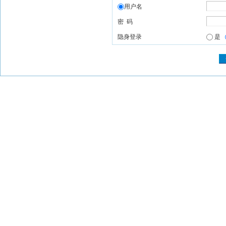
用户名
密 码
隐身登录
是