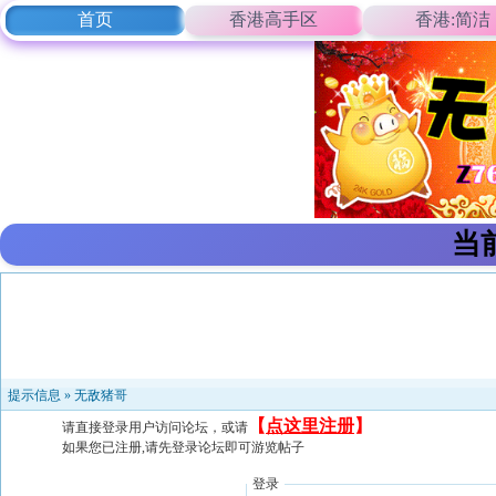
首页
香港高手区
香港:简洁
当
提示信息 »
无敌猪哥
【
点这里注册
】
请直接登录用户访问论坛，或请
如果您已注册,请先登录论坛即可游览帖子
登录