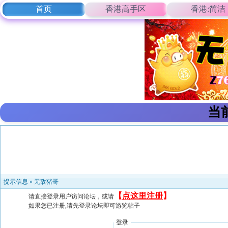
首页
香港高手区
香港:简洁
当
提示信息 »
无敌猪哥
【
点这里注册
】
请直接登录用户访问论坛，或请
如果您已注册,请先登录论坛即可游览帖子
登录