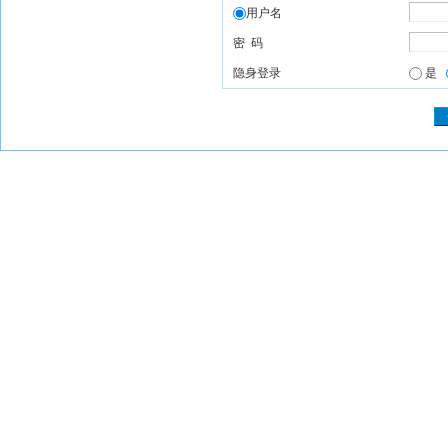
用户名
密 码
隐身登录
是