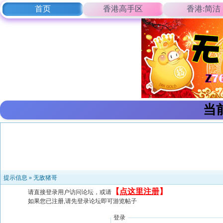
首页
香港高手区
香港:简洁
当
提示信息 »
无敌猪哥
【
点这里注册
】
请直接登录用户访问论坛，或请
如果您已注册,请先登录论坛即可游览帖子
登录