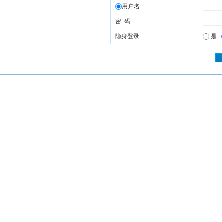
用户名
密 码
隐身登录
是