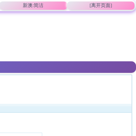
新澳:简洁
[离开页面]