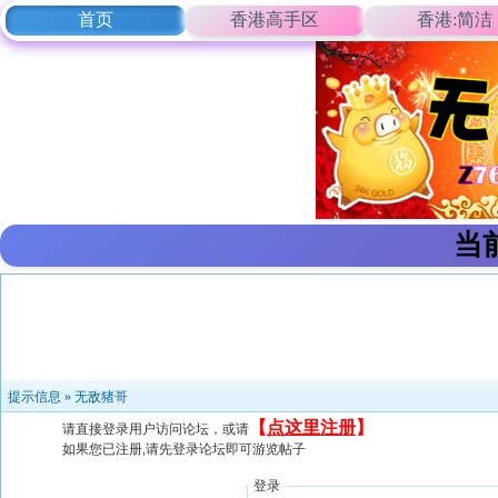
首页
香港高手区
香港:简洁
当
提示信息 »
无敌猪哥
【
点这里注册
】
请直接登录用户访问论坛，或请
如果您已注册,请先登录论坛即可游览帖子
登录