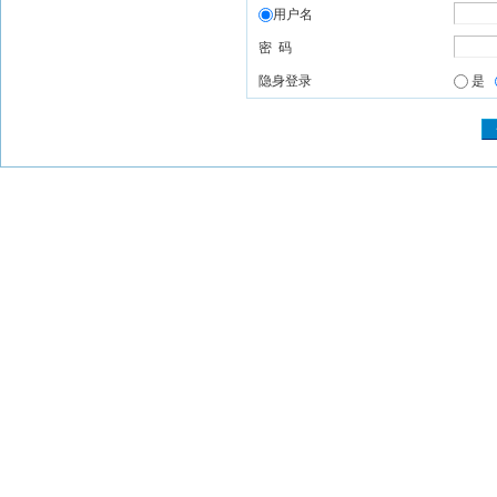
用户名
密 码
隐身登录
是