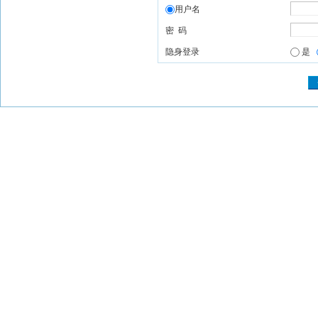
用户名
密 码
隐身登录
是