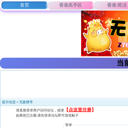
首页
香港高手区
香港:简洁
当
提示信息 »
无敌猪哥
【
点这里注册
】
请直接登录用户访问论坛，或请
如果您已注册,请先登录论坛即可游览帖子
登录