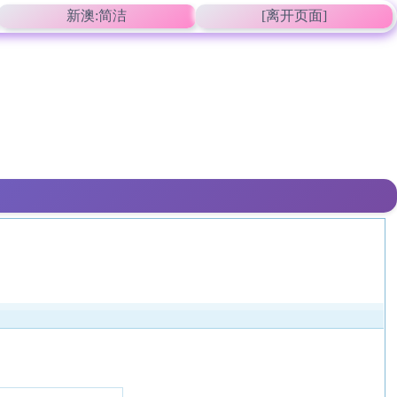
新澳:简洁
[离开页面]