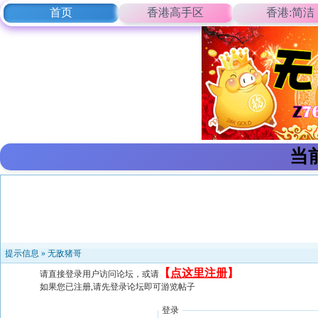
首页
香港高手区
香港:简洁
当
提示信息 »
无敌猪哥
【
点这里注册
】
请直接登录用户访问论坛，或请
如果您已注册,请先登录论坛即可游览帖子
登录