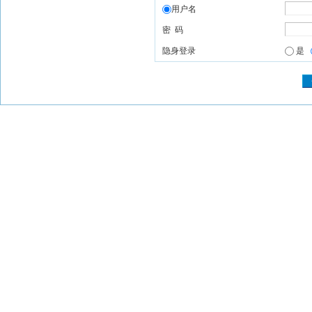
用户名
密 码
隐身登录
是