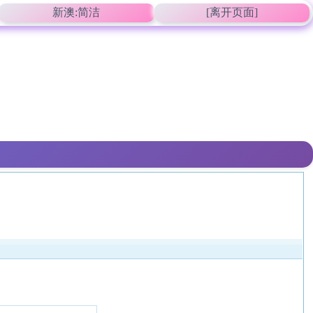
新澳:简洁
[离开页面]