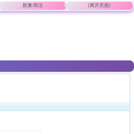
新澳:简洁
[离开页面]