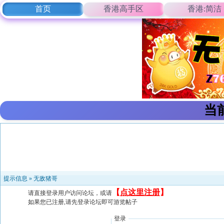
首页
香港高手区
香港:简洁
当
提示信息 »
无敌猪哥
【
点这里注册
】
请直接登录用户访问论坛，或请
如果您已注册,请先登录论坛即可游览帖子
登录