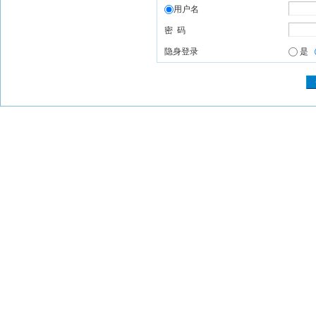
用户名
密 码
隐身登录
是