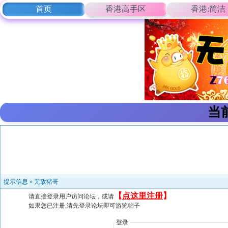
首页
香港高手区
香港:简洁
当
提示信息 »
无敌猪哥
【
点这里注册
】
请直接登录用户访问论坛，或请
如果您已注册,请先登录论坛即可游览帖子
登录