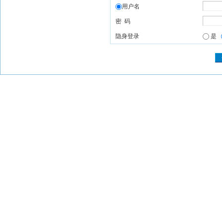
用户名
密 码
隐身登录
是