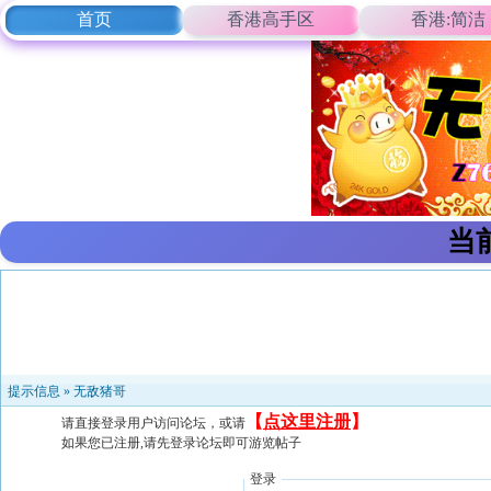
首页
香港高手区
香港:简洁
当
提示信息 »
无敌猪哥
【
点这里注册
】
请直接登录用户访问论坛，或请
如果您已注册,请先登录论坛即可游览帖子
登录