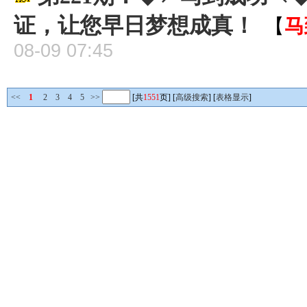
证，让您早日梦想成真！
【
马
08-09 07:45
<<
1
2
3
4
5
>>
[共
1551
页] [
高级搜索
] [
表格显示
]