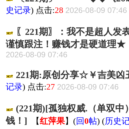
史记录
) 点击:
28
2026-08-09 07:46
〖221期〗：我不是超人发表
谨慎跟注！赚钱才是硬道理★
2026-08-09 07:46
221期:原创分享☆￥吉美
记录
) 点击:
27
2026-08-09 07:46
(221期)[孤独权威.（单双
钱！]
【
红萍果
】
(
回
0
帖
) (
历史