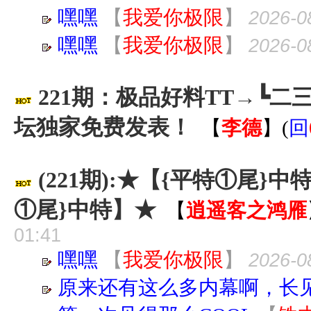
嘿嘿
【
我爱你极限
】
2026-0
嘿嘿
【
我爱你极限
】
2026-0
221期：极品好料TT→┗二
坛独家免费发表！
【
李德
】
(
回
(221期):★【{平特①尾}
①尾}中特】★
【
逍遥客之鸿雁
01:41
嘿嘿
【
我爱你极限
】
2026-0
原来还有这么多内幕啊，长