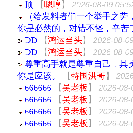
顶
【
嗯哼
】
2026-08-09 05:5
（给发料者们一个举手之劳
你是必然的，对错不怪，辛苦
DD
【
鸿运当头
】
2026-08-09
DD
【
鸿运当头
】
2026-08-09
尊重高手就是尊重自己，其
你是应该。
【
特围洪哥
】
2026
666666
【
吴老板
】
2026-08-
666666
【
吴老板
】
2026-08-
666666
【
吴老板
】
2026-08-
666666
【
吴老板
】
2026-08-