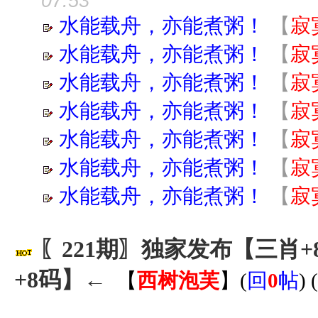
07:53
水能载舟，亦能煮粥！
【
寂
水能载舟，亦能煮粥！
【
寂
水能载舟，亦能煮粥！
【
寂
水能载舟，亦能煮粥！
【
寂
水能载舟，亦能煮粥！
【
寂
水能载舟，亦能煮粥！
【
寂
水能载舟，亦能煮粥！
【
寂
〖221期〗独家发布【三肖
+8码】←
【
西树泡芙
】
(
回
0
帖
) (