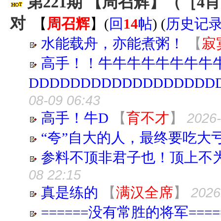
第221期 【周召辉】（［
对
【
周召辉
】
(
回
14
帖
) (
历史记
水能载舟，亦能煮粥！
【
寂
高手！！牛牛牛牛牛牛牛牛
DDDDDDDDDDDDDDDDDD
08-09 06:43
高手！牛D
【
育不才
】
2026-
“夸”自大的人，最终要吃大
参料不顶非君子也！顶上不
08 22:15
真是练的
【
满汉全席
】
2026
======没有常胜的将军==