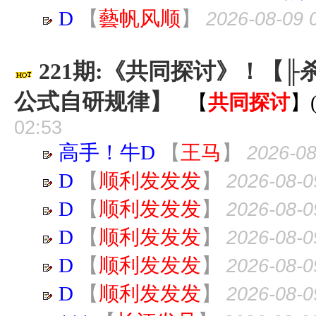
D
【
藝帆风顺
】
2026-08-09 
221期:《共同探讨》！【
公式自研规律】
【
共同探讨
】
02:53
高手！牛D
【
王马
】
2026-08
D
【
顺利发发发
】
2026-08-0
D
【
顺利发发发
】
2026-08-0
D
【
顺利发发发
】
2026-08-0
D
【
顺利发发发
】
2026-08-0
D
【
顺利发发发
】
2026-08-0