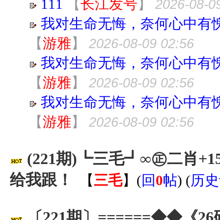
111
【
长江发号
】
2026-08-0
我对生命无悔，奈何心中有
【
游雅
】
2026-08-09 02:56
我对生命无悔，奈何心中有
【
游雅
】
2026-08-09 02:56
我对生命无悔，奈何心中有
【
游雅
】
2026-08-09 02:56
(221期)┗三毛┛∞㊣二肖
给我跟！
【
三毛
】
(
回
0
帖
) (
历史
〔221期〕======◆◆《26