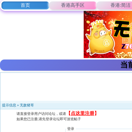
首页
香港高手区
香港:简洁
当
提示信息 »
无敌猪哥
【
点这里注册
】
请直接登录用户访问论坛，或请
如果您已注册,请先登录论坛即可游览帖子
登录