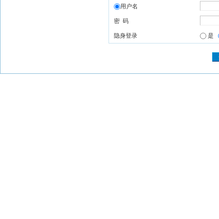
用户名
密 码
隐身登录
是