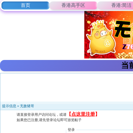
首页
香港高手区
香港:简洁
当
提示信息 »
无敌猪哥
【
点这里注册
】
请直接登录用户访问论坛，或请
如果您已注册,请先登录论坛即可游览帖子
登录