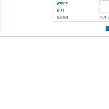
用户名
密 码
隐身登录
是