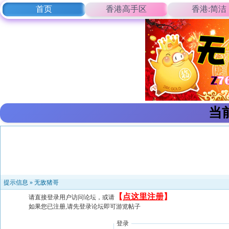
首页
香港高手区
香港:简洁
当
提示信息 »
无敌猪哥
【
点这里注册
】
请直接登录用户访问论坛，或请
如果您已注册,请先登录论坛即可游览帖子
登录