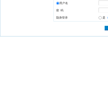
用户名
密 码
隐身登录
是