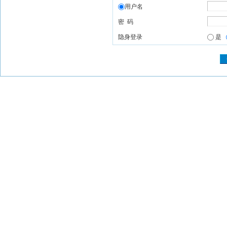
用户名
密 码
隐身登录
是