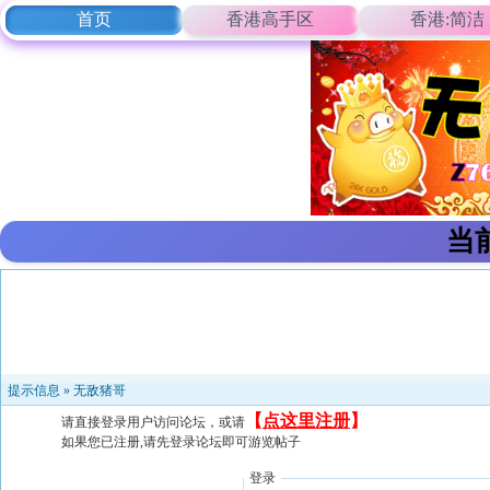
首页
香港高手区
香港:简洁
当
提示信息 »
无敌猪哥
【
点这里注册
】
请直接登录用户访问论坛，或请
如果您已注册,请先登录论坛即可游览帖子
登录