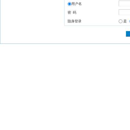
用户名
密 码
隐身登录
是