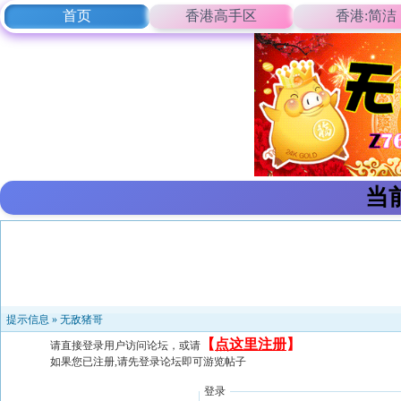
首页
香港高手区
香港:简洁
当
提示信息 »
无敌猪哥
【
点这里注册
】
请直接登录用户访问论坛，或请
如果您已注册,请先登录论坛即可游览帖子
登录