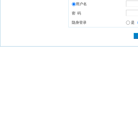
用户名
密 码
隐身登录
是