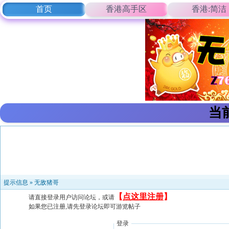
首页
香港高手区
香港:简洁
当
提示信息 »
无敌猪哥
【
点这里注册
】
请直接登录用户访问论坛，或请
如果您已注册,请先登录论坛即可游览帖子
登录