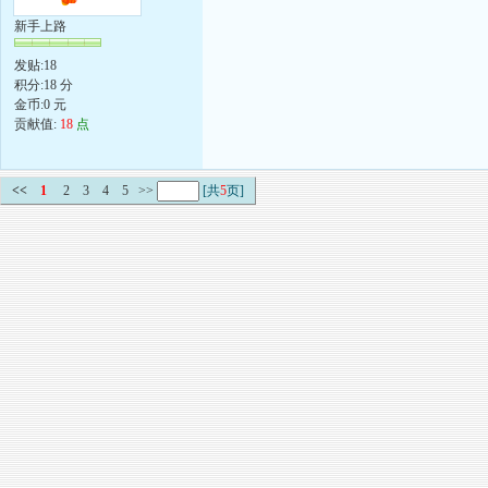
新手上路
发贴:18
积分:18 分
金币:0 元
贡献值:
18
点
<<
1
2
3
4
5
>>
[共
5
页]