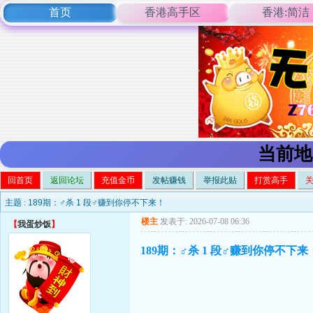
首页
香港高手区
香港:简洁
当前地
回首页
返回论坛
充值金币
发帖赚钱
举报此贴
打赏高手
主题 :
189期：♂杀 1 段♂赚到你停不下来！
楼主
发表于: 2026-07-08 06:36
【
我蛋炒饭
】
189期：♂杀 1 段♂赚到你停不下来