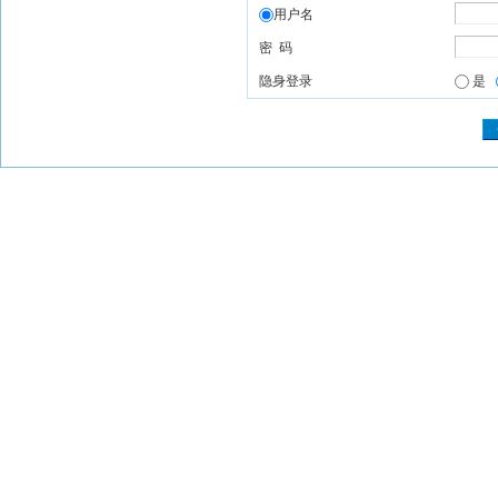
用户名
密 码
隐身登录
是