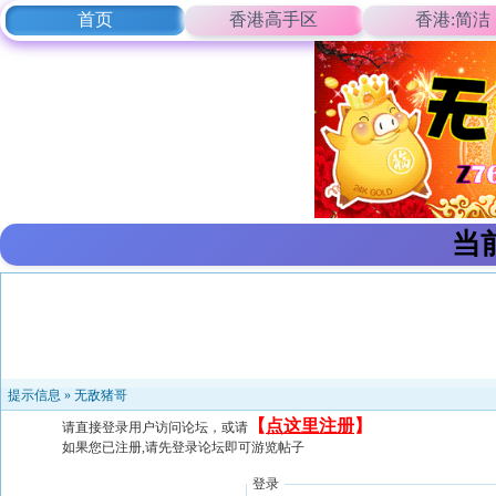
首页
香港高手区
香港:简洁
当
提示信息 »
无敌猪哥
【
点这里注册
】
请直接登录用户访问论坛，或请
如果您已注册,请先登录论坛即可游览帖子
登录