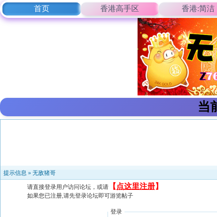
首页
香港高手区
香港:简洁
当
提示信息 »
无敌猪哥
【
点这里注册
】
请直接登录用户访问论坛，或请
如果您已注册,请先登录论坛即可游览帖子
登录