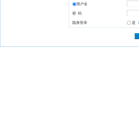
用户名
密 码
隐身登录
是