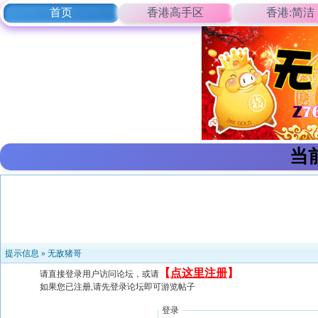
首页
香港高手区
香港:简洁
当
提示信息 »
无敌猪哥
【
点这里注册
】
请直接登录用户访问论坛，或请
如果您已注册,请先登录论坛即可游览帖子
登录