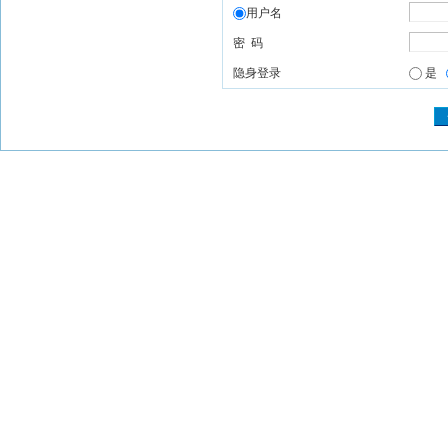
用户名
密 码
隐身登录
是