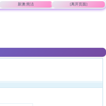
新澳:简洁
[离开页面]