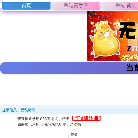
首页
香港高手区
香港:简洁
当
提示信息 »
无敌猪哥
【
点这里注册
】
请直接登录用户访问论坛，或请
如果您已注册,请先登录论坛即可游览帖子
登录