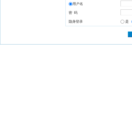
用户名
密 码
隐身登录
是