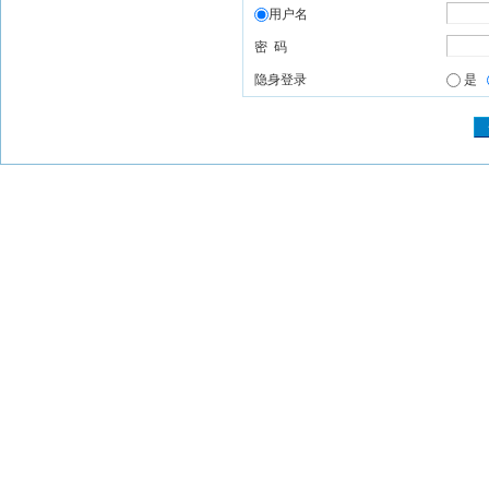
用户名
密 码
隐身登录
是