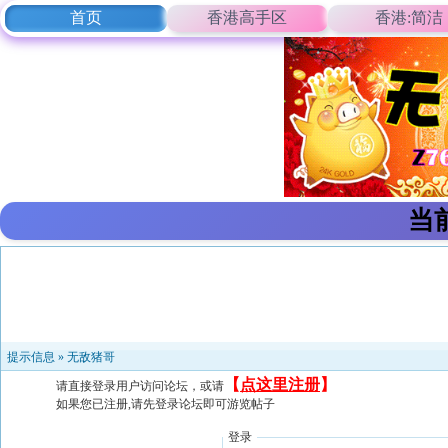
首页
香港高手区
香港:简洁
当
提示信息 »
无敌猪哥
【
点这里注册
】
请直接登录用户访问论坛，或请
如果您已注册,请先登录论坛即可游览帖子
登录