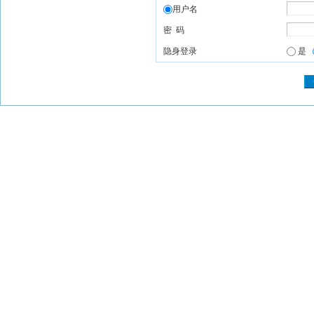
用户名
密 码
隐身登录
是