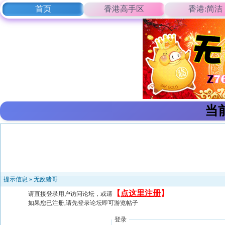
首页
香港高手区
香港:简洁
当
提示信息 »
无敌猪哥
【
点这里注册
】
请直接登录用户访问论坛，或请
如果您已注册,请先登录论坛即可游览帖子
登录