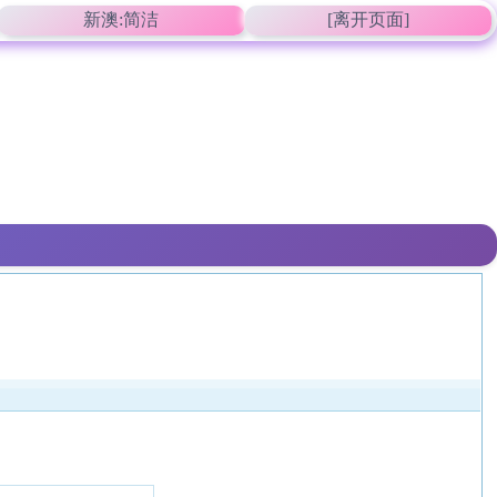
新澳:简洁
[离开页面]