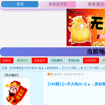
首页
香港高手区
香港:简洁
当前地
回首页
返回论坛
充值金币
发帖赚钱
举报此贴
打赏高手
主题 :
╟189期╢╬═天大地大═╬▲→原创资料→【二十八码】→送【二十八码】
楼主
发表于: 2026-07-08 00:31
【
天大地大
】
╟189期╢╬═天大地大═╬▲→