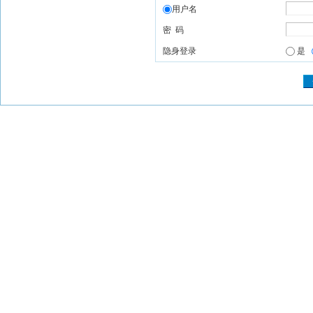
用户名
密 码
隐身登录
是