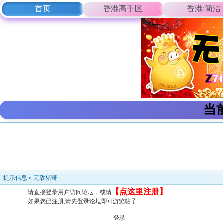
首页
香港高手区
香港:简洁
当
提示信息 »
无敌猪哥
【
点这里注册
】
请直接登录用户访问论坛，或请
如果您已注册,请先登录论坛即可游览帖子
登录