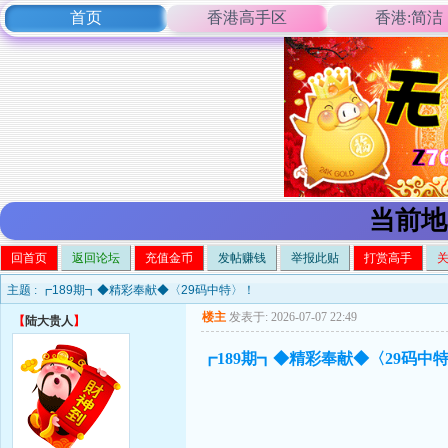
首页
香港高手区
香港:简洁
当前地
回首页
返回论坛
充值金币
发帖赚钱
举报此贴
打赏高手
主题 :
┏189期┓◆精彩奉献◆〈29码中特〉！
楼主
发表于: 2026-07-07 22:49
【
陆大贵人
】
┏189期┓◆精彩奉献◆〈29码中