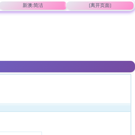
新澳:简洁
[离开页面]