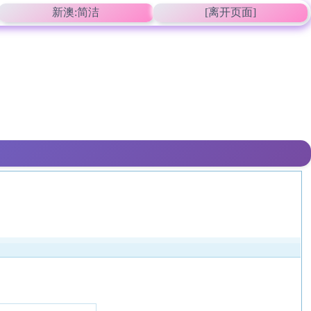
新澳:简洁
[离开页面]