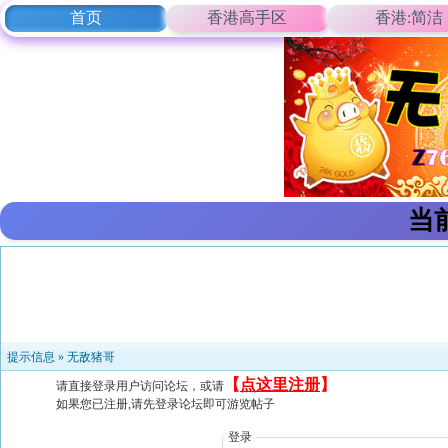
首页
香港高手区
香港:简洁
当
提示信息 »
无敌猪哥
【
点这里注册
】
请直接登录用户访问论坛，或请
如果您已注册,请先登录论坛即可游览帖子
登录