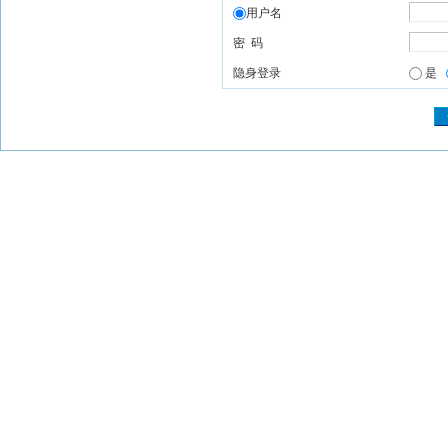
用户名
密 码
隐身登录
是