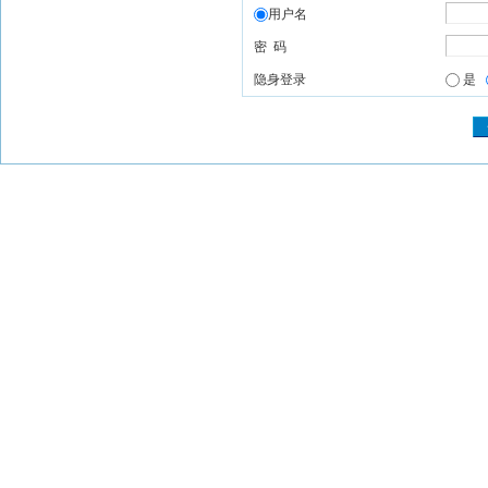
用户名
密 码
隐身登录
是