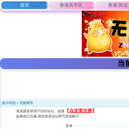
首页
香港高手区
香港:简洁
当
提示信息 »
无敌猪哥
【
点这里注册
】
请直接登录用户访问论坛，或请
如果您已注册,请先登录论坛即可游览帖子
登录