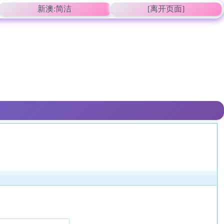
新澳:简洁
[离开页面]