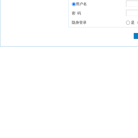
用户名
密 码
隐身登录
是