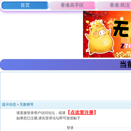
首页
香港高手区
香港:简洁
当
提示信息 »
无敌猪哥
【
点这里注册
】
请直接登录用户访问论坛，或请
如果您已注册,请先登录论坛即可游览帖子
登录