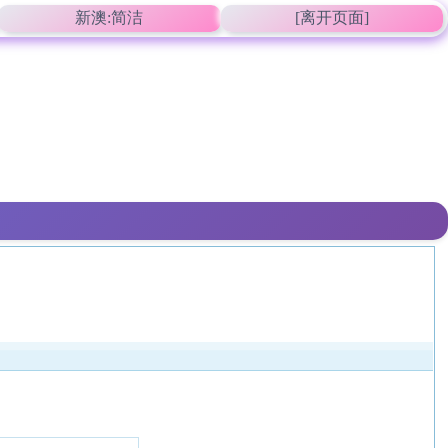
新澳:简洁
[离开页面]