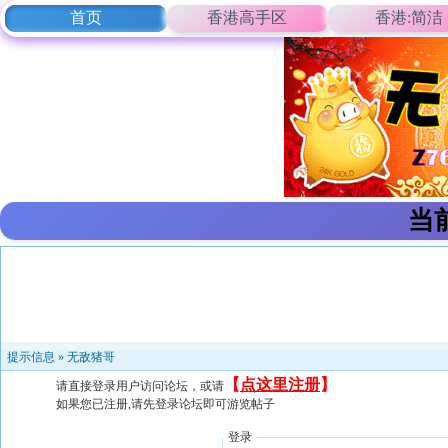
首页
香港高手区
香港:简洁
当
提示信息 »
无敌猪哥
【
点这里注册
】
请直接登录用户访问论坛，或请
如果您已注册,请先登录论坛即可游览帖子
登录