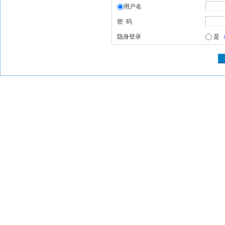
用户名
密 码
隐身登录
是