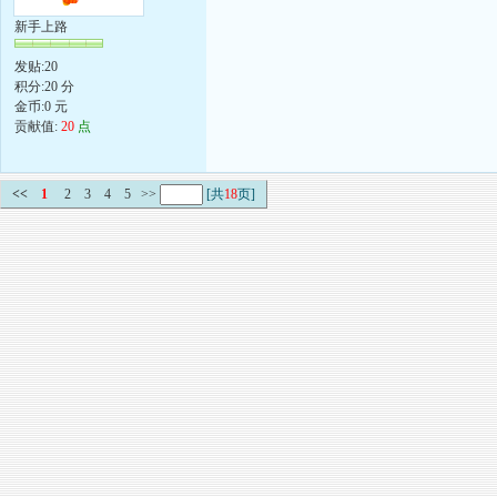
新手上路
发贴:20
积分:20 分
金币:0 元
贡献值:
20
点
<<
1
2
3
4
5
>>
[共
18
页]