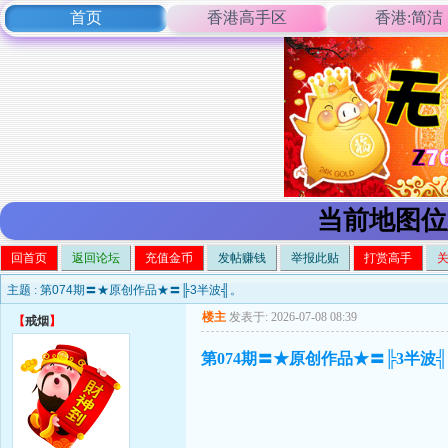
首页
香港高手区
香港:简洁
当前地图位
回首页
返回论坛
充值金币
发帖赚钱
举报此贴
打赏高手
主题 :
第074期〓★原创作品★〓╠3半波╣。
楼主
发表于: 2026-07-08 08:39
【
戒烟
】
第074期〓★原创作品★〓╠3半波