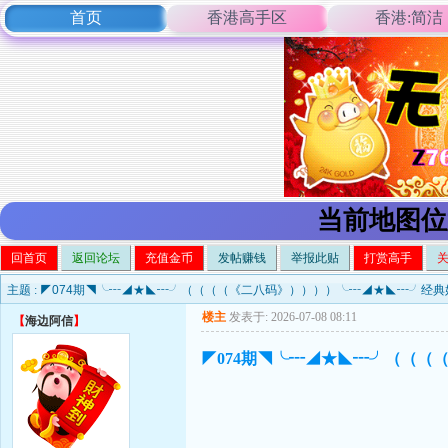
首页
香港高手区
香港:简洁
当前地图位
回首页
返回论坛
充值金币
发帖赚钱
举报此贴
打赏高手
主题 :
◤074期◥╰┅◢★◣┅╯（（（（《二八码》））））╰┅◢★◣┅╯经典
楼主
发表于: 2026-07-08 08:11
【
海边阿信
】
◤074期◥╰┅◢★◣┅╯（（（