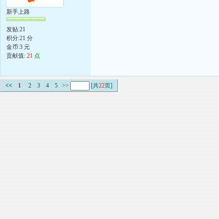
新手上路
发贴:21
积分:21 分
金币:3 元
贡献值:
21
点
<<
1
2
3
4
5
>>
[共
22
页]