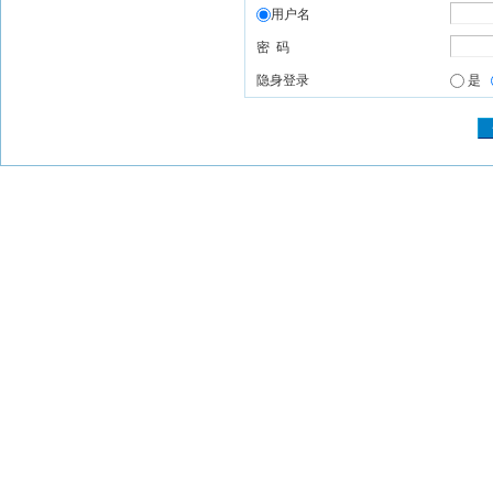
用户名
密 码
隐身登录
是