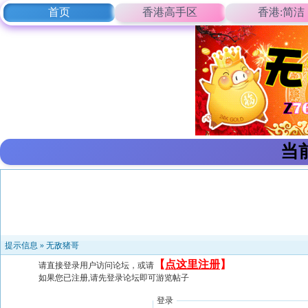
首页
香港高手区
香港:简洁
当
提示信息 »
无敌猪哥
【
点这里注册
】
请直接登录用户访问论坛，或请
如果您已注册,请先登录论坛即可游览帖子
登录