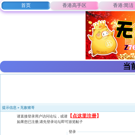
首页
香港高手区
香港:简洁
当
提示信息 »
无敌猪哥
【
点这里注册
】
请直接登录用户访问论坛，或请
如果您已注册,请先登录论坛即可游览帖子
登录