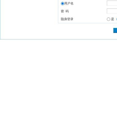
用户名
密 码
隐身登录
是